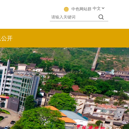
中色网站群
息公开