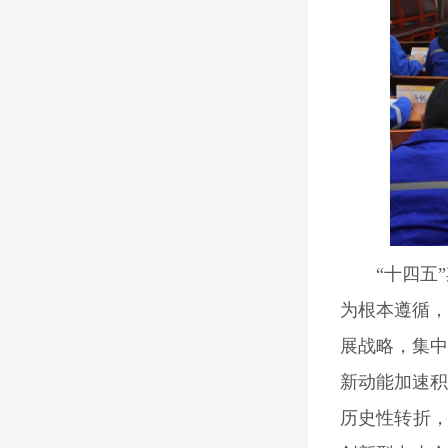
“十四五
为根本遵循，
展战略，集中
新动能加速积
历史性转折，