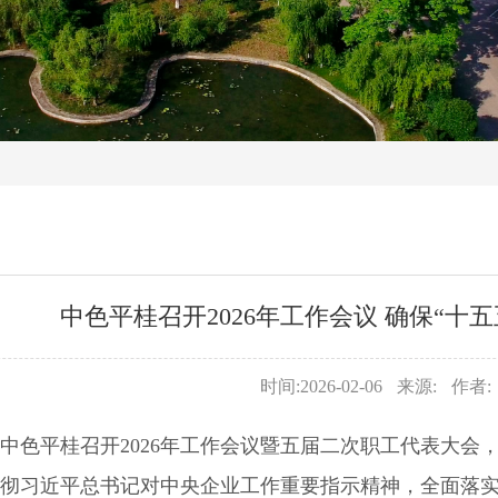
中色平桂召开2026年工作会议 确保“十
时间:2026-02-06
来源:
作者:
，中色平桂召开2026年工作会议暨五届二次职工代表大
彻习近平总书记对中央企业工作重要指示精神，全面落