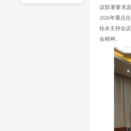
议部署要求及
2026年重
桂永主持会议
会精神。