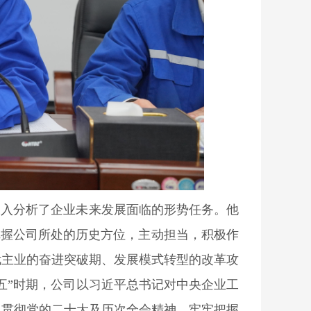
，深入分析了企业未来发展面临的形势任务。他
把握公司所处的历史方位，主动担当，积极作
优主业的奋进突破期、发展模式转型的改革攻
五”时期，公司以习近平总书记对中央企业工
入贯彻党的二十大及历次全会精神，牢牢把握