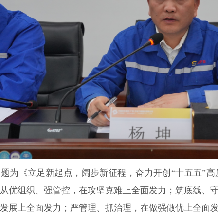
题为《立足新起点，阔步新征程，奋力开创“十五五”
作，从优组织、强管控，在攻坚克难上全面发力；筑底线、
发展上全面发力；严管理、抓治理，在做强做优上全面