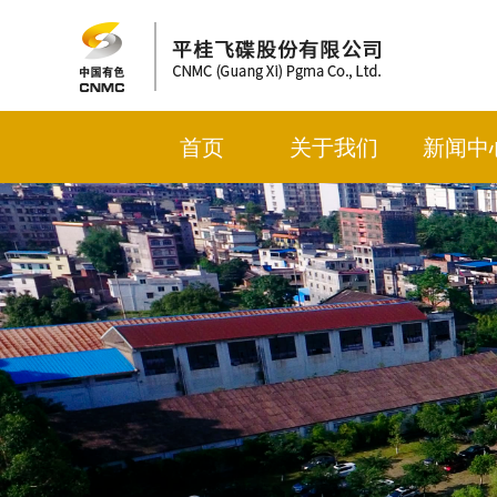
首页
关于我们
新闻中