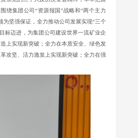
围绕集团公司“资源报国”战略和“两个主力
领为坚强保证，全力推动公司发展实现“三个
”目标迈进，为集团公司建设世界一流矿业企
创造上实现新突破；全力在本质安全、绿色发
改革攻坚、活力激发上实现新突破；全力在强