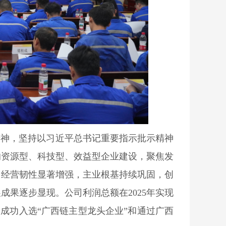
精神，坚持以习近平总书记重要指示批示精神
的资源型、科技型、效益型企业建设，聚焦发
，经营韧性显著增强，主业根基持续巩固，创
果逐步显现。公司利润总额在2025年实现
司成功入选“广西链主型龙头企业”和通过广西