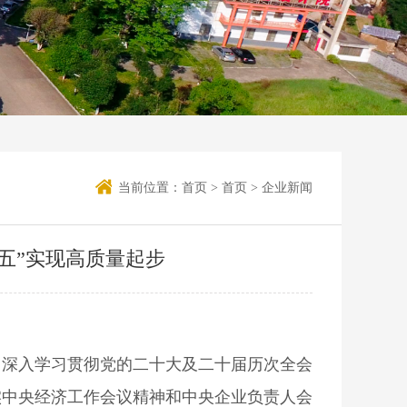
当前位置：
首页
>
首页
>
企业新闻
五五”实现高质量起步
会，深入学习贯彻党的二十大及二十届历次全会
实中央经济工作会议精神和中央企业负责人会