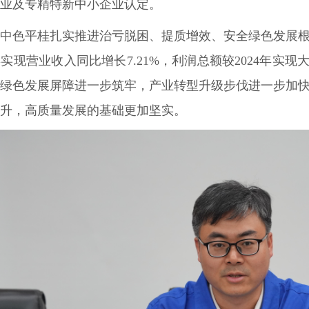
业及专精特新中小企业认定。
年，中色平桂扎实推进治亏脱困、提质增效、安全绿色发展
实现营业收入同比增长7.21%，利润总额较2024年实现
绿色发展屏障进一步筑牢，产业转型升级步伐进一步加
升，高质量发展的基础更加坚实。