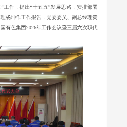
五”工作，提出“十五五”发展思路，安排部署
经理杨坤作工作报告，党委委员、副总经理黄
有色集团2026年工作会议暨三届六次职代