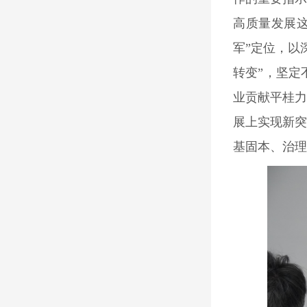
高质量发展这
军”定位，以
转变”，坚定
业贡献平桂力
展上实现新突
基固本、治理