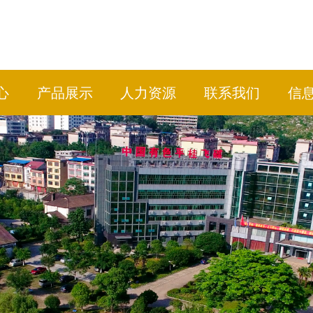
心
产品展示
人力资源
联系我们
信