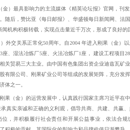
，刚果（金）最具影响力的主流媒体《精英论坛报》官网，刊
。随后，赞比亚《每日邮报》、华盛顿每日新闻网、法
或新闻机构积极转载，实现点击量近千万次，形成了良好的
）外交关系正常化50周年。自2004 年进入刚果（金）
3座、湿法冶炼厂5座、火法冶炼厂1座， 建设工程项目
相关贸易三大主业。由
中国有色集团出资企业迪兹瓦矿
股有限公司、刚果矿业公司等组成的发展
矩阵，
充分
发
济体之一。
刚果（金）的运营发展中，认真践行国家主席习近平在
秉承真实亲诚和正确的义利观，倡导共商、共建、共赢、
岗位，并积极履行社会责任和开展公益事业，依法合规
了积极的贡献，其国际化的影响力和品牌价值日渐攀升