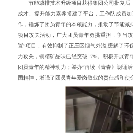
节能减排技术升级项目获得集团公司批复后
成才、提升能力素养搭建了平台，工作队成员加
作，锤炼了团员青年的本领能力，推动了节能减
项目攻关活动，广大团员青年勇挑重担，争当攻
置”项目，有效抑制了正压区烟气外溢,缓解了环
力攻关，铜精矿品味已经突破17%。积极开展
团员青年的精神动力；举办“再读《青春》朗诵活
国精神，增强了团员青年爱岗敬业的责任感和使